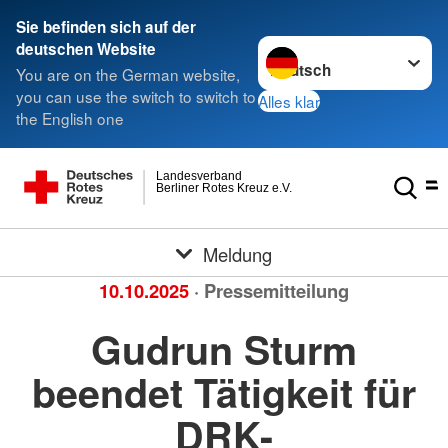
Sie befinden sich auf der
Sprache wechseln zu
deutschen Website
You are on the German website,
you can use the switch to switch to
Alles klar
the English one
Landesverband
Berliner Rotes Kreuz e.V.
Meldung
10.10.2025
· Pressemitteilung
Gudrun Sturm
beendet Tätigkeit für
DRK-