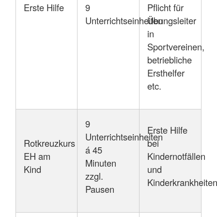
Erste Hilfe
9
Pflicht für
Unterrichtseinheiten
Übungsleiter
in
Sportvereinen,
betriebliche
Ersthelfer
etc.
9
Erste Hilfe
Unterrichtseinheiten
Rotkreuzkurs
bei
á 45
EH am
Kindernotfällen
Minuten
Kind
und
zzgl.
Kinderkrankheite
Pausen