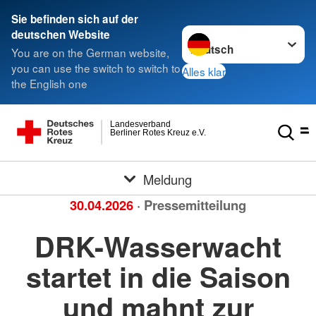
Sie befinden sich auf der
Sprache wechseln zu
deutschen Website
You are on the German website,
you can use the switch to switch to
Alles klar
the English one
Landesverband
Berliner Rotes Kreuz e.V.
Meldung
30.04.2026
· Pressemitteilung
DRK-Wasserwacht
startet in die Saison
und mahnt zur