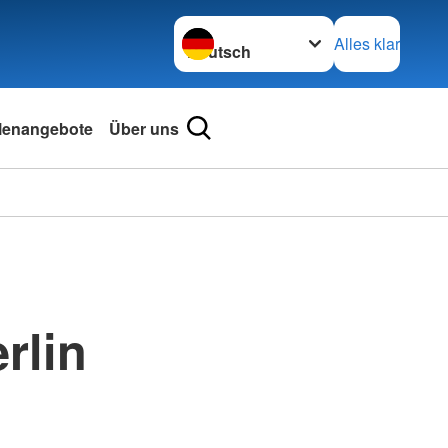
Sprache wechseln zu
Alles klar
llenangebote
Über uns
rlin