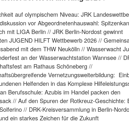
ichkeit auf olympischem Niveau: JRK Landeswettb
diskussion vor Abgeordnetenhauswahl: Spitzenkan
h mit LIGA Berlin // JRK Berlin-Nordost gewinnt
ten JUGEND HILFT Wettbewerb 2026 // Gemeins
gsabend mit dem THW Neukölln // Wasserwacht J
nderfest an der Wasserwachtstation Wannsee // D
haftsfest am Rathaus Schöneberg //
aftsübergreifende Vernetzungsweiterbildung: Ein
ndenen Helfenden in das Komplexe Hilfeleistungs
 an Berufsschule: Azubis im Handel packen den
ksack // Auf den Spuren der Rotkreuz-Geschichte: B
 Solferino // DRK-Kreisversammlung in Berlin-Nordo
nd ein starkes Zeichen für die Zukunft