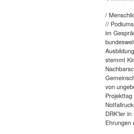
/ Menschl
// Podiums
im Gespräc
bundeswei
Ausbildun
stemmt Ki
Nachbarsc
Gemeinsch
von ungebu
Projekttag
Notfallruc
DRK'ler in
Ehrungen u