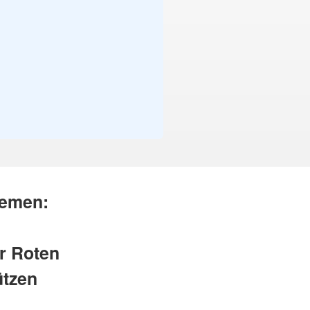
hemen:
r Roten
ützen