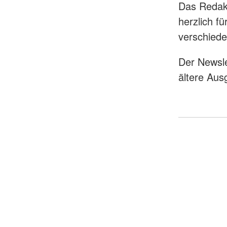
Das Redak
herzlich f
verschied
Der Newsle
ältere Au