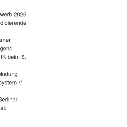
ewerb 2026
didierende
amer
ugend
RK beim 8.
bindung
system //
erliner
st: