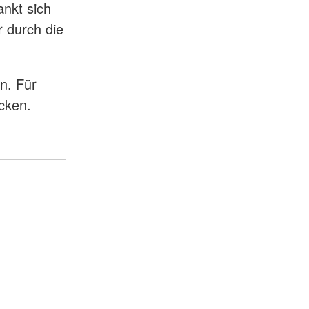
nkt sich
r durch die
n. Für
cken.