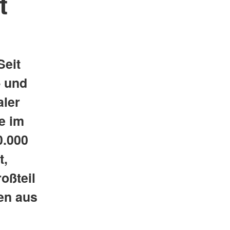
t
Seit
- und
aler
e im
0.000
t,
roßteil
en aus