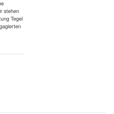
ne
r stehen
tung Tegel
ngagierten