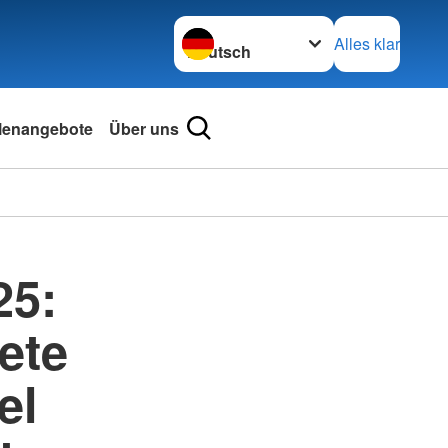
Sprache wechseln zu
Alles klar
llenangebote
Über uns
25:
ete
el