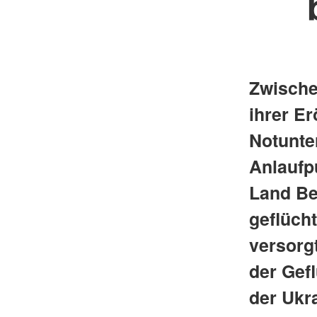
Zwische
ihrer Er
Notunte
Anlaufp
Land Be
geflüch
versorgt
der Gef
der Ukr