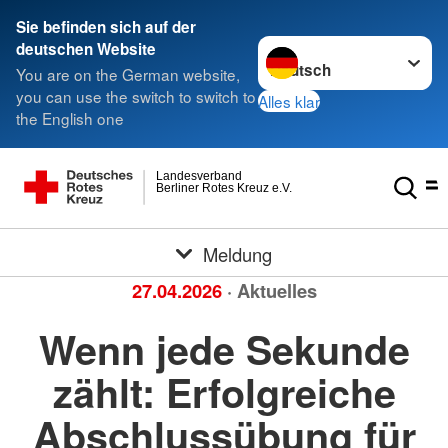
Sie befinden sich auf der
Sprache wechseln zu
deutschen Website
You are on the German website,
you can use the switch to switch to
Alles klar
the English one
Landesverband
Berliner Rotes Kreuz e.V.
Meldung
27.04.2026
· Aktuelles
Wenn jede Sekunde
zählt: Erfolgreiche
Abschlussübung für