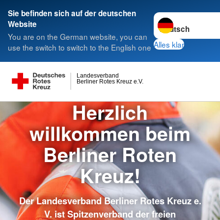
Sie befinden sich auf der deutschen
Sprache wechseln 
Website
You are on the German website, you can
Alles klar
use the switch to switch to the English one
Landesverband
Berliner Rotes Kreuz e.V.
Herzlich
willkommen beim
Berliner Roten
Kreuz!
Der Landesverband Berliner Rotes Kreuz e.
V. ist Spitzenverband der freien