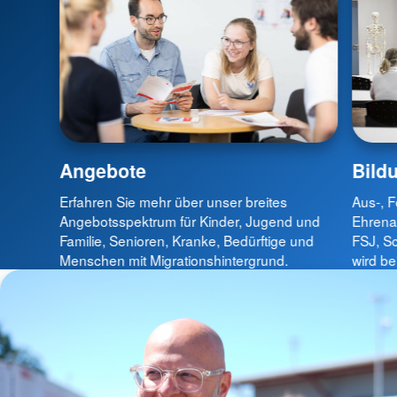
Angebote
Bild
Erfahren Sie mehr über unser breites
Aus-, F
Angebotsspektrum für Kinder, Jugend und
Ehrenam
Familie, Senioren, Kranke, Bedürftige und
FSJ, S
Menschen mit Migrationshintergrund.
wird b