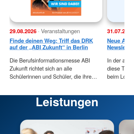
29.08.2026
· Veranstaltungen
31.07.202
Finde deinen Weg: Triff das DRK
Neue Ausg
auf der „ABI Zukunft“ in Berlin
Newsletter
Die Berufsinformationsmesse ABI
In der akt
Zukunft richtet sich an alle
diese Them
Schülerinnen und Schüler, die ihre…
beim Lolla
Leistungen