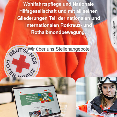
Wohlfahrtspflege und Nationale
Hilfsgesellschaft und mit all seinen
Gliederungen Teil der nationalen und
Willing-Holtz / DRK
internationalen Rotkreuz- und
Rothalbmondbewegung.
Wir über uns
Stellenangebote