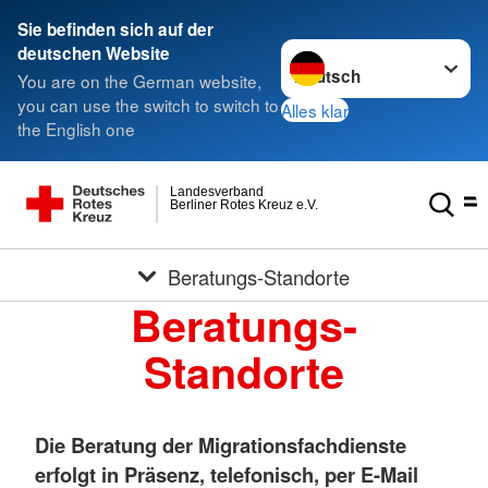
Sie befinden sich auf der
Sprache wechseln zu
deutschen Website
You are on the German website,
you can use the switch to switch to
Alles klar
the English one
Landesverband
Berliner Rotes Kreuz e.V.
Beratungs-Standorte
Beratungs-
Standorte
Die Beratung der Migrationsfachdienste
erfolgt in Präsenz, telefonisch, per E-Mail