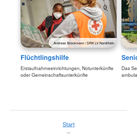
Andreas Brockmann / DRK LV Nordrhein
Flüchtlingshilfe
Seni
Erstaufnahmeeinrichtungen, Notunterkünfte
Das Sen
oder Gemeinschaftsunterkünfte
ambula
Start